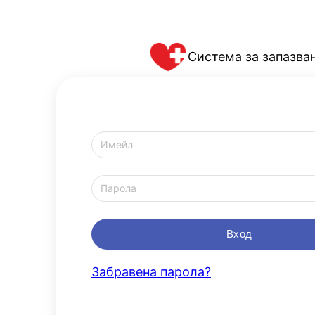
Към
съдържанието
Система за запазва
Забравена парола?